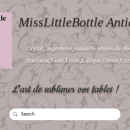
MissLittleBottle Anti
Cristal, argenterie,vaisselle objets de dé
Baccarat,Saint Louis,Lalique,Daum,Chri
L'art de sublimer vos tables !