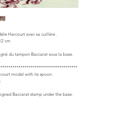
èle Harcourt avec sa cuillère .
12 cm
igné du tampon Baccarat sous la base.
***************************************
rcourt model with its spoon.
m
 signed Baccarat stamp under the base.