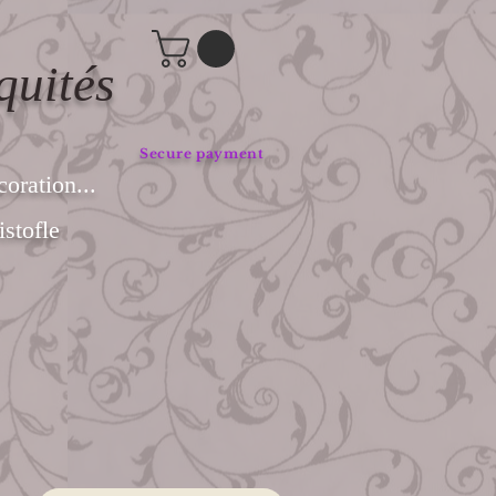
quités
Secure payment
coration...
stofle