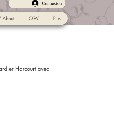
Connexion
/ About
CGV
Plus
rdier Harcourt avec