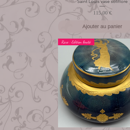
Saint Louis vase soliflore
Aperçu rapide
Prix
115,00 €
Ajouter au panier
Rare : Edition limité