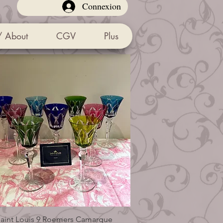
Connexion
/ About
CGV
Plus
aint Louis 9 Roemers Camargue
Aperçu rapide