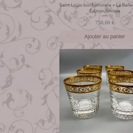
Saint Louis bonbonnière « La Belle
Aperçu rapide
Édition limitée
Prix
750,00 €
Ajouter au panier