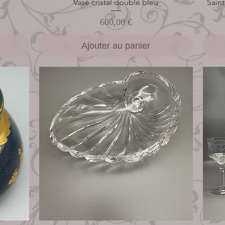
Vase cristal doublé bleu
Aperçu rapide
Sain
Prix
600,00 €
Ajouter au panier