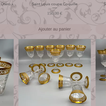
 Otéro »
Saint Louis coupe Coquille
Aperçu rapide
S
Prix
150,00 €
Ajouter au panier