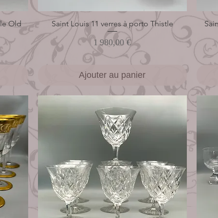
tle Old
Saint Louis 11 verres à porto Thistle
Aperçu rapide
Sain
Prix
1 980,00 €
Ajouter au panier