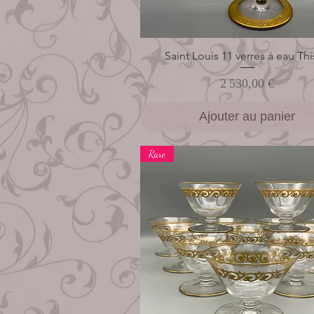
Saint Louis 11 verres à eau Thi
Aperçu rapide
Prix
2 530,00 €
Ajouter au panier
Rare