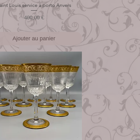
aint Louis service à porto Anvers
Aperçu rapide
Prix
400,00 €
Ajouter au panier