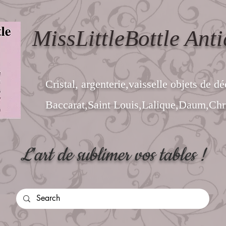
MissLittleBottle Anti
Cristal, argenterie,vaisselle objets de dé
Baccarat,Saint Louis,Lalique,Daum,Chri
L'art de sublimer vos tables !