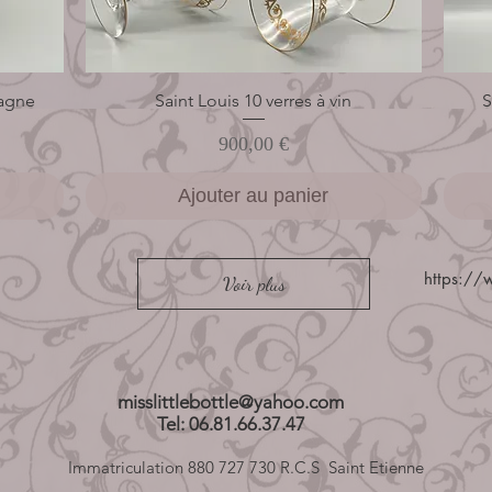
pagne
Saint Louis 10 verres à vin
Aperçu rapide
S
Prix
900,00 €
Ajouter au panier
https://w
Voir plus
misslittlebottle@yahoo.com
Tel: 06.81.66.37.47
Immatriculation 880 727 730 R.C.S Saint Etienne