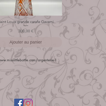
aint Louis grande carafe Gavarni
Aperçu rapide
Prix
300,00 €
Ajouter au panier
ww.misslittlebottle.com/argenterie-1