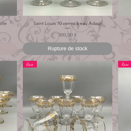
stle
Saint Louis 10 verres à eau Adour
Aperçu rapide
Prix
300,00 €
Rupture de stock
Rare
Rare