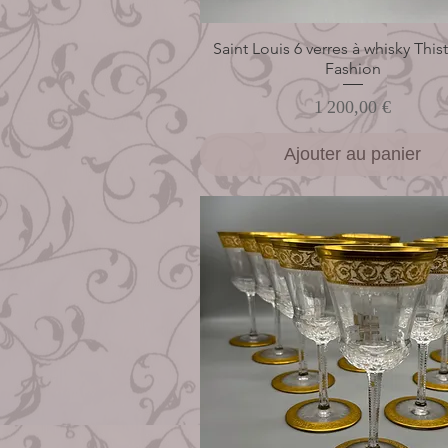
Saint Louis 6 verres à whisky This
Aperçu rapide
Fashion
Prix
1 200,00 €
Ajouter au panier