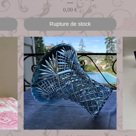
Prix
0,00 €
Rupture de stock