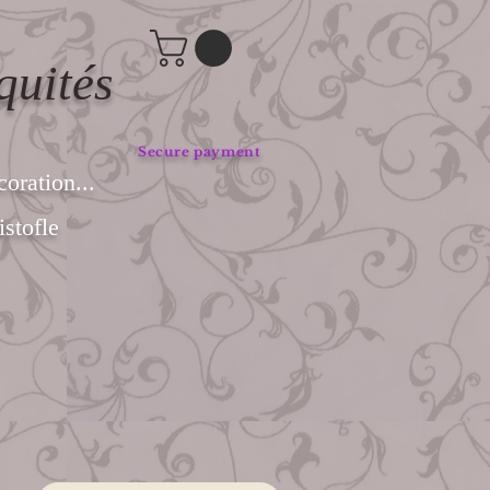
quités
Secure payment
coration...
stofle