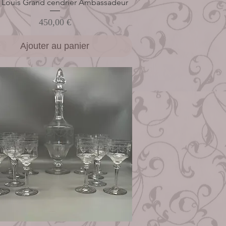
t Louis Grand cendrier Ambassadeur
Aperçu rapide
Prix
450,00 €
Ajouter au panier