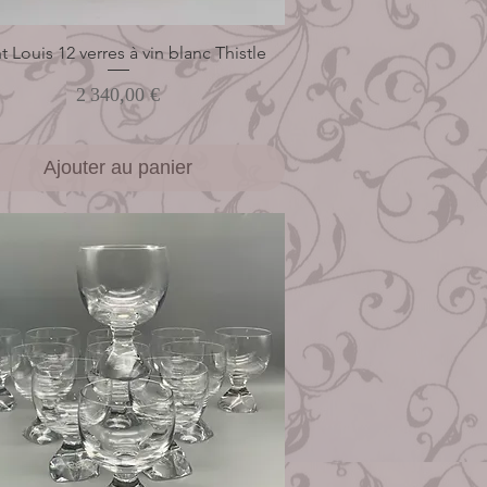
t Louis 12 verres à vin blanc Thistle
Aperçu rapide
Prix
2 340,00 €
Ajouter au panier