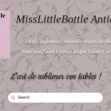
MissLittleBottle Anti
Cristal, argenterie,vaisselle objets de dé
Baccarat,Saint Louis,Lalique,Daum,Chri
L'art de sublimer vos tables !