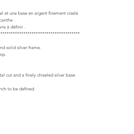
stal et une base en argent finement ciselé
canthe .
e à définir .
***************************************
nd solid silver frame.
amp.
tal cut and a finely chiseled silver base
ch to be defined.