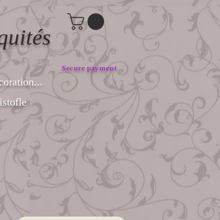
quités
Secure payment
coration...
stofle