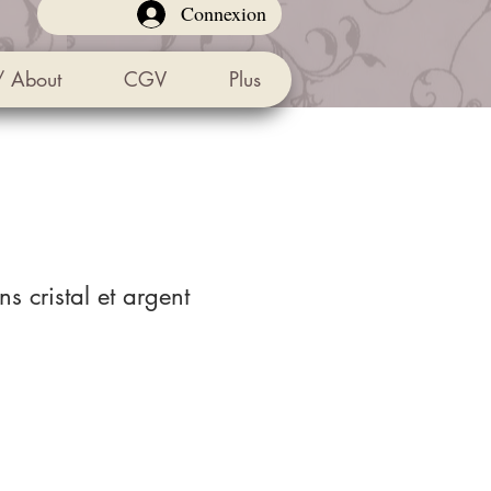
Connexion
/ About
CGV
Plus
ns cristal et argent