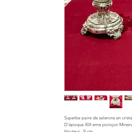
Superbe paire de salerons en crista
D’époque XIX eme poinçon Minerv
Hauteur : 9 cm