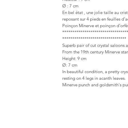
Ø : 7 cm
En bel état , une jolie taille au cri
reposant sur 4 pieds en feuilles d’a
Poinçon Minerve et poinçon d’orfèvr
********************************
********************************
Superb pair of cut crystal saloons a
From the 19th century Minerve st
Height: 9 cm
Ø: 7 cm
In beautiful condition, a pretty crys
resting on 4 legs in acanth leaves.
Minerve punch and goldsmith's pun