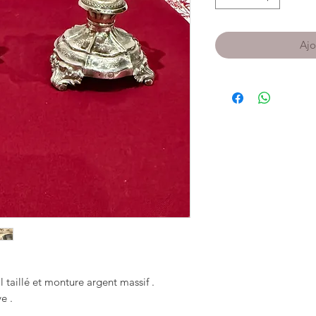
Ajo
l taillé et monture argent massif .
e .